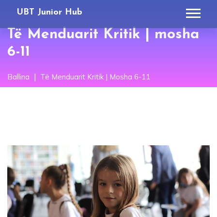
UBT Junior Hub
Të Menduarit Kritik | mosha
6-11
Ballina
Të Menduarit Kritik | Mosha 6-11