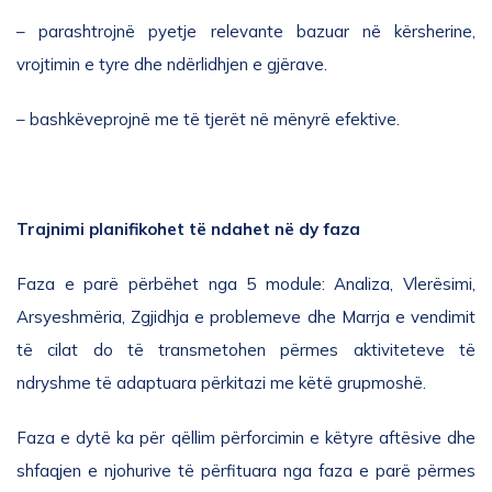
– parashtrojn
ë
pyetje relevante bazuar n
ë
k
ë
rsherine,
vrojtimin e tyre dhe nd
ë
rlidhjen e gj
ë
rave.
– bashk
ë
veprojn
ë
me t
ë
tjer
ë
t n
ë
m
ë
nyr
ë
efektive.
Trajnimi planifikohet të ndahet në dy faza
Faza e parë përbëhet nga 5 module:
Analiza, Vlerësimi,
Arsyeshmëria, Zgjidhja e problemeve dhe Marrja e vendimit
të cilat do të transmetohen përmes aktiviteteve të
ndryshme të adaptuara përkitazi me këtë grupmoshë.
Faza e dytë ka për qëllim përforcimin e këtyre aftësive dhe
shfaqjen e njohurive të përfituara nga faza e parë përmes