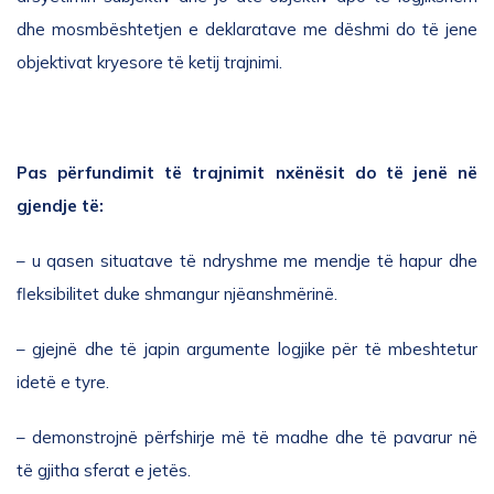
dhe mosmbështetjen e deklaratave me dëshmi do të jene
objektivat kryesore të ketij trajnimi.
Pas përfundimit të trajnimit nxënësit do të jenë në
gjendje të:
– u qasen situatave t
ë
ndryshme me mendje t
ë
hapur dhe
fleksibilitet duke shmangur nj
ë
anshm
ë
rin
ë.
– gjejn
ë
dhe t
ë
japin argumente logjike p
ë
r t
ë
mbeshtetur
idet
ë
e tyre.
– demonstrojn
ë
p
ë
rfshirje m
ë
t
ë
madhe dhe t
ë
pavarur n
ë
t
ë
gjitha sferat e jet
ë
s.