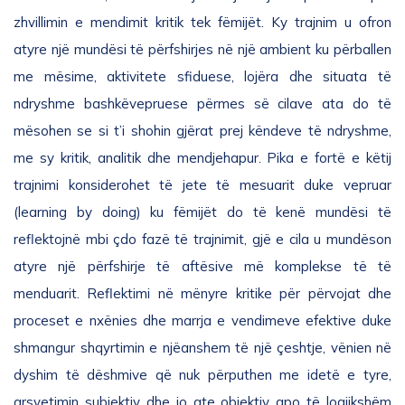
zhvillimin e mendimit kritik tek fëmijët. Ky trajnim u ofron
atyre një mundësi të përfshirjes në një ambient ku përballen
me mësime, aktivitete sfiduese, lojëra dhe situata të
ndryshme bashkëvepruese përmes së cilave ata do të
mësohen se si t’i shohin gjërat prej këndeve të ndryshme,
me sy kritik, analitik dhe mendjehapur. Pika e fortë e këtij
trajnimi konsiderohet të jete të mesuarit duke vepruar
(learning by doing) ku fëmijët do të kenë mundësi të
reflektojnë mbi çdo fazë të trajnimit, gjë e cila u mundëson
atyre një përfshirje të aftësive më komplekse të të
menduarit. Reflektimi në mënyre kritike për përvojat dhe
proceset e nxënies dhe marrja e vendimeve efektive duke
shmangur shqyrtimin e njëanshem të një çeshtje, vënien në
dyshim të dëshmive që nuk përputhen me idetë e tyre,
arsyetimin subjektiv dhe jo ate objektiv apo të logjikshëm