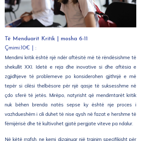
Të Menduarit Kritik | mosha 6-11
Çmimi:10€ | :
Mendimi kritik është një ndër aftësitë më të rëndësishme të
shekullit XXI. Idetë e reja dhe inovative si dhe aftësia e
zgjidhjeve të problemeve po konsiderohen gjithnjë e më
tepër si cilësi thelbësore për një qasje të suksesshme në
çdo sferë të jetës. Mirëpo, natyrisht që mendimtarët kritik
nuk bëhen brenda natës sepse ky është nje proces i
vazhdueshëm i cili duhet të nise qysh në fazat e hershme të
fëmijërisë dhe të kultivohet gjatë pergjate viteve pa ndalur.
Në këtë rrafsh, ne kemi dizajnuar një trajnim specifikisht për