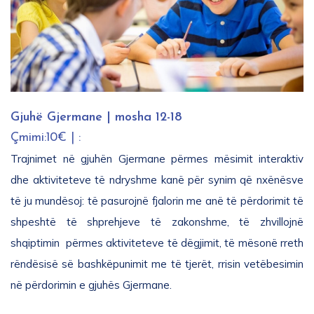
Gjuhë Gjermane | mosha 12-18
Çmimi:10€ | :
Trajnimet në gjuhën Gjermane përmes mësimit interaktiv
dhe aktiviteteve të ndryshme kanë për synim që nxënësve
të ju mundësoj: të pasurojnë fjalorin me anë të përdorimit të
shpeshtë të shprehjeve të zakonshme, të zhvillojnë
shqiptimin përmes aktiviteteve të dëgjimit, të mësonë rreth
rëndësisë së bashkëpunimit me të tjerët, rrisin vetëbesimin
në përdorimin e gjuhës Gjermane.