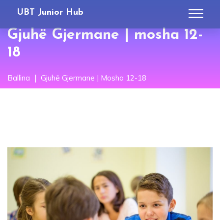
UBT Junior Hub
Gjuhë Gjermane | mosha 12-
18
Ballina
Gjuhë Gjermane | Mosha 12-18