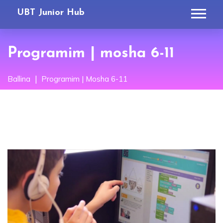
UBT Junior Hub
Programim | mosha 6-11
Ballina
Programim | Mosha 6-11