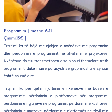
Programim | mosha 6-11
Çmimi:15€ | :
Trajnimi ka të bëjë me njohjen e nxënësve me programim
dhe përdorimin e programimit në zhvillimin e projekteve.
Nxënësve do t’iu transmetohen disa njohuri themelore rreth
programimit, duke marrë parasysh se grup mosha e synuar
është shumë e re.
Trajnimi ka për qellim njoftimin e nxënësve me bazën e
programimit, përdorimin e platformave për programim,
përdorimin e ngjarjeve ne programim, përdorimin e kushteve,
përdorimin e unazave, përdorimin e platformës ne zhvillimin