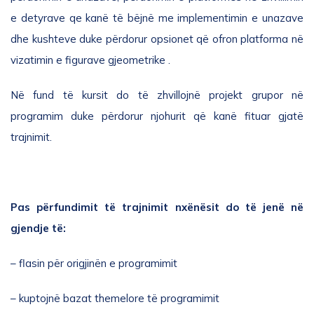
e detyrave qe kanë të bëjnë me implementimin e unazave
dhe kushteve duke përdorur opsionet që ofron platforma në
vizatimin e figurave gjeometrike .
Në fund të kursit do të zhvillojnë projekt grupor në
programim duke përdorur njohurit që kanë fituar gjatë
trajnimit.
Pas përfundimit të trajnimit nxënësit do të jenë në
gjendje të:
– flasin për origjinën e programimit
– kuptojnë bazat themelore të programimit